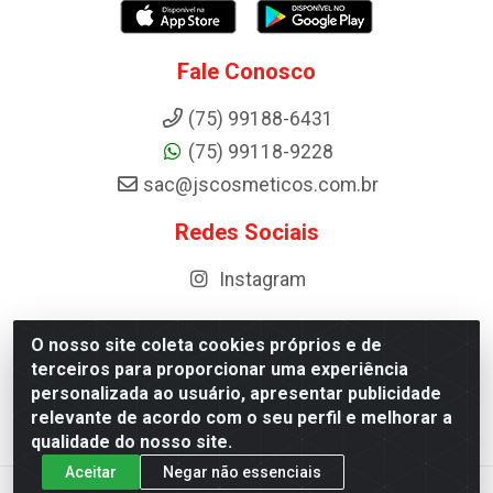
Fale Conosco
(75) 99188-6431
(75) 99118-9228
sac@jscosmeticos.com.br
Redes Sociais
Instagram
O nosso site coleta cookies próprios e de
terceiros para proporcionar uma experiência
Distribuidora de Cosméticos Antoneto LTDA - BA-052,
personalizada ao usuário, apresentar publicidade
km 87 - Industrial, Ipirá - BA, 44600-000 - CNPJ
relevante de acordo com o seu perfil e melhorar a
10.984.107/0001-75
qualidade do nosso site.
Aceitar
Negar não essenciais