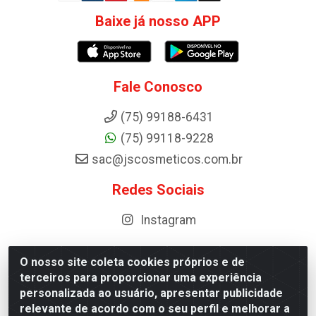
Baixe já nosso APP
Fale Conosco
(75) 99188-6431
(75) 99118-9228
sac@jscosmeticos.com.br
Redes Sociais
Instagram
O nosso site coleta cookies próprios e de
terceiros para proporcionar uma experiência
Distribuidora de Cosméticos Antoneto LTDA - BA-052,
personalizada ao usuário, apresentar publicidade
km 87 - Industrial, Ipirá - BA, 44600-000 - CNPJ
relevante de acordo com o seu perfil e melhorar a
10.984.107/0001-75