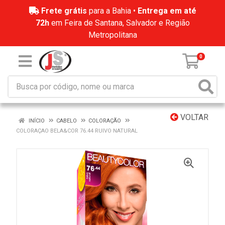
Frete grátis
para a Bahia •
Entrega em até
72h
em Feira de Santana, Salvador e Região
Metropolitana
0
VOLTAR
INÍCIO
CABELO
COLORAÇÃO
COLORAÇAO BELA&COR 76.44 RUIVO NATURAL