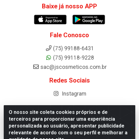
Baixe já nosso APP
Fale Conosco
(75) 99188-6431
(75) 99118-9228
sac@jscosmeticos.com.br
Redes Sociais
Instagram
O nosso site coleta cookies próprios e de
terceiros para proporcionar uma experiência
Distribuidora de Cosméticos Antoneto LTDA - BA-052,
personalizada ao usuário, apresentar publicidade
km 87 - Industrial, Ipirá - BA, 44600-000 - CNPJ
relevante de acordo com o seu perfil e melhorar a
10.984.107/0001-75