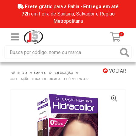
Frete grátis
para a Bahia •
Entrega em até
72h
em Feira de Santana, Salvador e Região
Metropolitana
0
VOLTAR
INÍCIO
CABELO
COLORAÇÃO
COLORAÇÃO HIDRACOLLOR ACAJU PÚRPURA 3.66