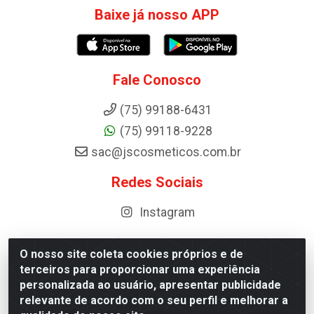
Baixe já nosso APP
Fale Conosco
(75) 99188-6431
(75) 99118-9228
sac@jscosmeticos.com.br
Redes Sociais
Instagram
O nosso site coleta cookies próprios e de
terceiros para proporcionar uma experiência
Distribuidora de Cosméticos Antoneto LTDA - BA-052,
personalizada ao usuário, apresentar publicidade
km 87 - Industrial, Ipirá - BA, 44600-000 - CNPJ
relevante de acordo com o seu perfil e melhorar a
10.984.107/0001-75