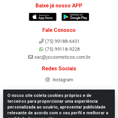
Baixe já nosso APP
Fale Conosco
(75) 99188-6431
(75) 99118-9228
sac@jscosmeticos.com.br
Redes Sociais
Instagram
O nosso site coleta cookies próprios e de
terceiros para proporcionar uma experiência
Distribuidora de Cosméticos Antoneto LTDA - BA-052,
personalizada ao usuário, apresentar publicidade
km 87 - Industrial, Ipirá - BA, 44600-000 - CNPJ
relevante de acordo com o seu perfil e melhorar a
10.984.107/0001-75