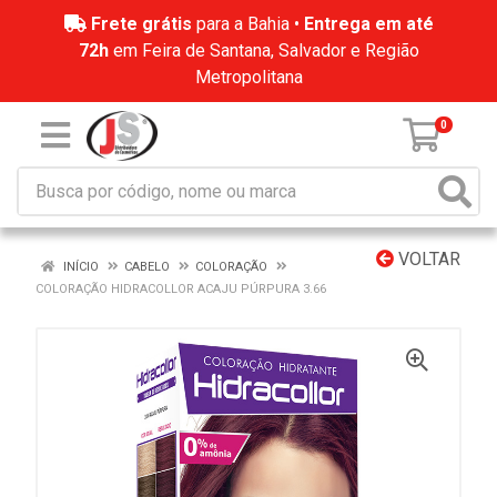
Frete grátis
para a Bahia •
Entrega em até
72h
em Feira de Santana, Salvador e Região
Metropolitana
0
VOLTAR
INÍCIO
CABELO
COLORAÇÃO
COLORAÇÃO HIDRACOLLOR ACAJU PÚRPURA 3.66