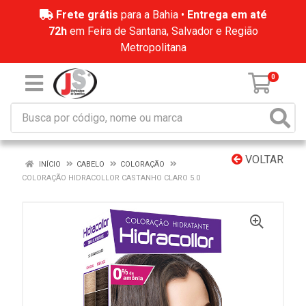
Frete grátis
para a Bahia •
Entrega em até
72h
em Feira de Santana, Salvador e Região
Metropolitana
0
VOLTAR
INÍCIO
CABELO
COLORAÇÃO
COLORAÇÃO HIDRACOLLOR CASTANHO CLARO 5.0