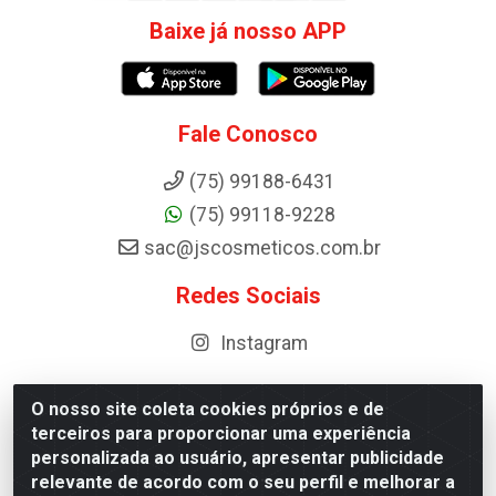
Baixe já nosso APP
Fale Conosco
(75) 99188-6431
(75) 99118-9228
sac@jscosmeticos.com.br
Redes Sociais
Instagram
O nosso site coleta cookies próprios e de
terceiros para proporcionar uma experiência
Distribuidora de Cosméticos Antoneto LTDA - BA-052,
personalizada ao usuário, apresentar publicidade
km 87 - Industrial, Ipirá - BA, 44600-000 - CNPJ
relevante de acordo com o seu perfil e melhorar a
10.984.107/0001-75