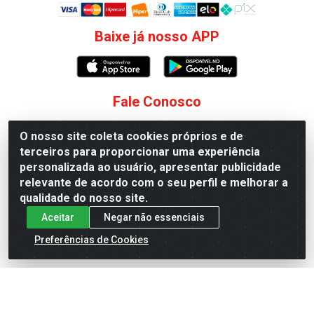
Baixe já nosso APP
Fale Conosco
(75) 99188-6431
O nosso site coleta cookies próprios e de
terceiros para proporcionar uma experiência
(75) 99118-9228
personalizada ao usuário, apresentar publicidade
sac@jscosmeticos.com.br
relevante de acordo com o seu perfil e melhorar a
qualidade do nosso site.
Redes Sociais
Aceitar
Negar não essenciais
Instagram
Preferências de Cookies
Distribuidora de Cosméticos Antoneto LTDA - BA-052,
km 87 - Industrial, Ipirá - BA, 44600-000 - CNPJ