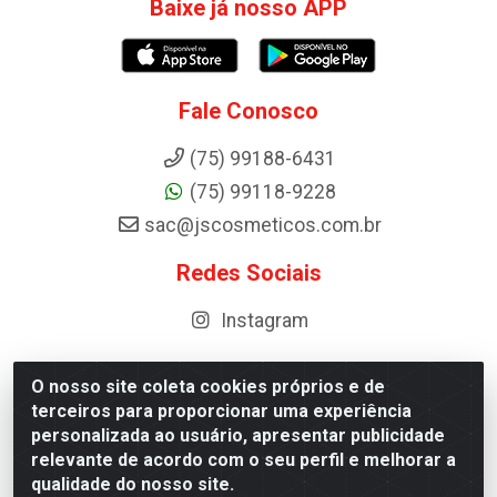
Baixe já nosso APP
Fale Conosco
(75) 99188-6431
(75) 99118-9228
sac@jscosmeticos.com.br
Redes Sociais
Instagram
O nosso site coleta cookies próprios e de
terceiros para proporcionar uma experiência
Distribuidora de Cosméticos Antoneto LTDA - BA-052,
personalizada ao usuário, apresentar publicidade
km 87 - Industrial, Ipirá - BA, 44600-000 - CNPJ
relevante de acordo com o seu perfil e melhorar a
10.984.107/0001-75
qualidade do nosso site.