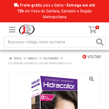
Frete grátis
para a Bahia •
Entrega em até
72h
em Feira de Santana, Salvador e Região
Metropolitana
0
VOLTAR
INÍCIO
CABELO
COLORAÇÃO
COLORAÇÃO HIDRACOLLOR CASTANHO MÉDIO 4.0