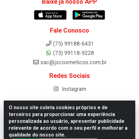
Baixe já nosso APP
Fale Conosco
(75) 99188-6431
(75) 99118-9228
sac@jscosmeticos.com.br
Redes Sociais
Instagram
O nosso site coleta cookies próprios e de
terceiros para proporcionar uma experiência
Distribuidora de Cosméticos Antoneto LTDA - BA-052,
personalizada ao usuário, apresentar publicidade
km 87 - Industrial, Ipirá - BA, 44600-000 - CNPJ
relevante de acordo com o seu perfil e melhorar a
10.984.107/0001-75
qualidade do nosso site.