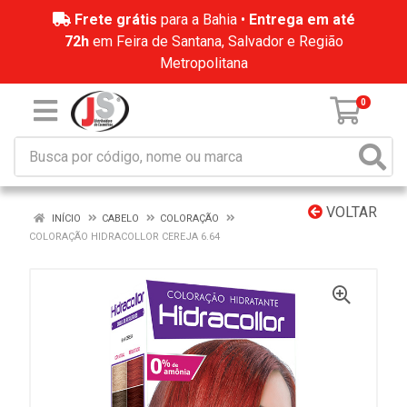
Frete grátis
para a Bahia •
Entrega em até
72h
em Feira de Santana, Salvador e Região
Metropolitana
0
VOLTAR
INÍCIO
CABELO
COLORAÇÃO
COLORAÇÃO HIDRACOLLOR CEREJA 6.64