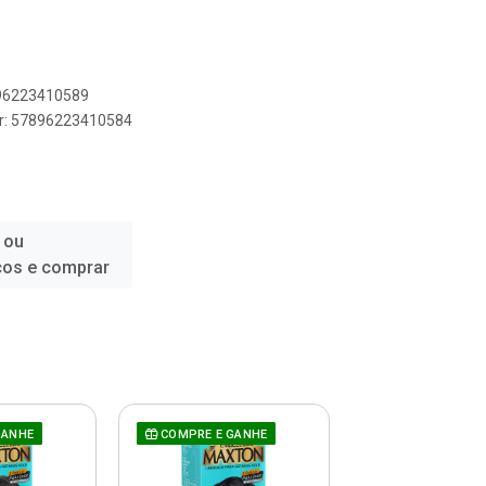
896223410589
er: 57896223410584
 ou
ços e comprar
GANHE
COMPRE E GANHE
COMPRE E GAN