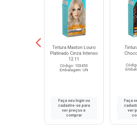
a Maxton Preto
Tintura Maxton Louro
Tintu
atural 2.0
Platinado Cinza Intenso
Choco
12.11
digo: 60846
Códig
Código: 103453
balagem: UN
Embal
Embalagem: UN
 seu login ou
Faça seu login ou
Faça se
astre-se para
cadastre-se para
cadast
er preços e
ver preços e
ver 
comprar
comprar
co