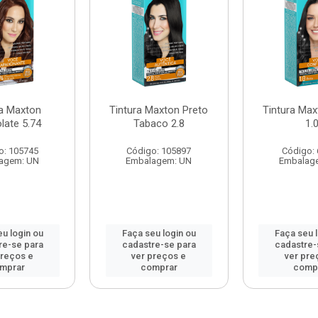
ra Maxton
Tintura Maxton Preto
Tintura Max
late 5.74
Tabaco 2.8
1.
o: 105745
Código: 105897
Código:
agem: UN
Embalagem: UN
Embalag
u login ou
Faça seu login ou
Faça seu 
re-se para
cadastre-se para
cadastre-
preços e
ver preços e
ver pre
mprar
comprar
comp