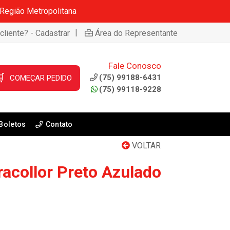
 Região Metropolitana
|
cliente? - Cadastrar
Área do Representante
Fale Conosco

(75) 99188-6431
COMEÇAR PEDIDO
(75) 99118-9228
Boletos
Contato
VOLTAR
racollor Preto Azulado