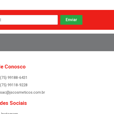
le Conosco
(75) 99188-6431
(75) 99118-9228
sac@jscosmeticos.com.br
des Sociais