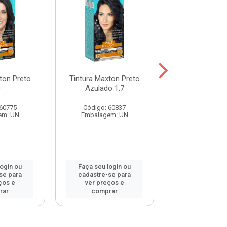
ton Preto
Tintura Maxton Preto
Tintura Maxto
0
Azulado 1.7
Natural 2
 60775
Código: 60837
Código: 60
em: UN
Embalagem: UN
Embalagem:
login ou
Faça seu login ou
Faça seu log
se para
cadastre-se para
cadastre-se 
ços e
ver preços e
ver preços
rar
comprar
comprar