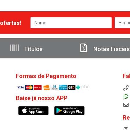
ofertas!
Títulos
Notas Fiscais
Formas de Pagamento
Fa
Baixe já nosso APP
Re