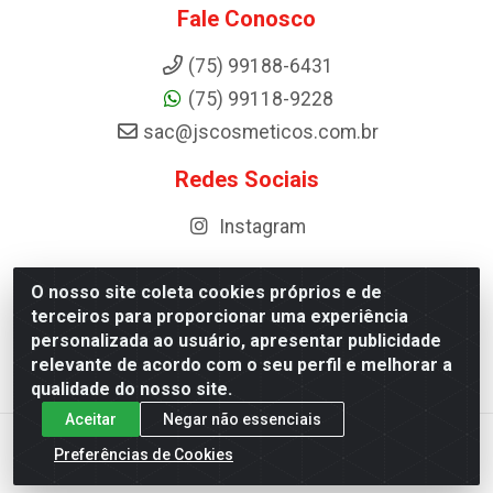
Fale Conosco
(75) 99188-6431
(75) 99118-9228
sac@jscosmeticos.com.br
Redes Sociais
Instagram
O nosso site coleta cookies próprios e de
terceiros para proporcionar uma experiência
Distribuidora de Cosméticos Antoneto LTDA - BA-052,
personalizada ao usuário, apresentar publicidade
km 87 - Industrial, Ipirá - BA, 44600-000 - CNPJ
relevante de acordo com o seu perfil e melhorar a
10.984.107/0001-75
qualidade do nosso site.
Aceitar
Negar não essenciais
Preferências de Cookies