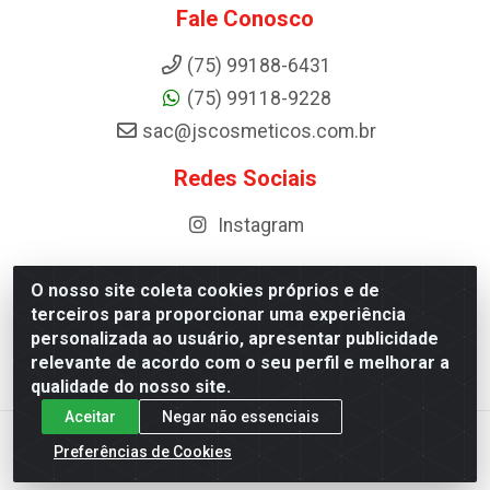
Fale Conosco
(75) 99188-6431
(75) 99118-9228
sac@jscosmeticos.com.br
Redes Sociais
Instagram
O nosso site coleta cookies próprios e de
terceiros para proporcionar uma experiência
Distribuidora de Cosméticos Antoneto LTDA - BA-052,
personalizada ao usuário, apresentar publicidade
km 87 - Industrial, Ipirá - BA, 44600-000 - CNPJ
relevante de acordo com o seu perfil e melhorar a
10.984.107/0001-75
qualidade do nosso site.
Aceitar
Negar não essenciais
Preferências de Cookies