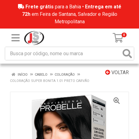
Frete grátis
para a Bahia •
Entrega em até
72h
em Feira de Santana, Salvador e Região
Metropolitana
0
VOLTAR
INÍCIO
CABELO
COLORAÇÃO
COLORAÇÃO SUPER BONITA 1.01 PRETO CARVÃO