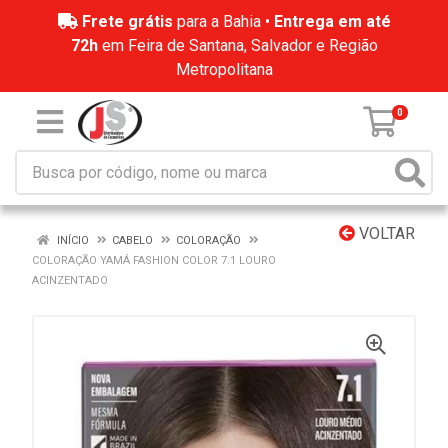
Frete grátis
para a Bahia •
Entrega em até
72h
em Feira de Santana, Salvador e Região
Metropolitana
0
VOLTAR
INÍCIO
CABELO
COLORAÇÃO
COLORAÇÃO YAMÁ FASHION COLOR 7.1 LOURO
ACINZENTADO