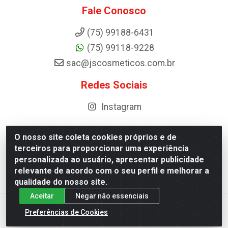
Fale Conosco
(75) 99188-6431
(75) 99118-9228
sac@jscosmeticos.com.br
Redes Sociais
Instagram
O nosso site coleta cookies próprios e de
terceiros para proporcionar uma experiência
Distribuidora de Cosméticos Antoneto LTDA - BA-052,
personalizada ao usuário, apresentar publicidade
km 87 - Industrial, Ipirá - BA, 44600-000 - CNPJ
relevante de acordo com o seu perfil e melhorar a
10.984.107/0001-75
qualidade do nosso site.
Aceitar
Negar não essenciais
Preferências de Cookies