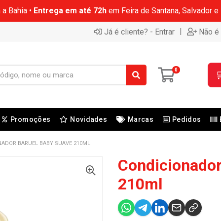
 a Bahia •
Entrega em até 72h
em Feira de Santana, Salvador e
|
Já é cliente? - Entrar
Não é 
0

Promoções
Novidades
Marcas
Pedidos
NADOR BARUEL BABY SUAVE 210ML
Condicionador
210ml