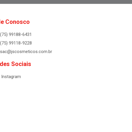
le Conosco
(75) 99188-6431
(75) 99118-9228
sac@jscosmeticos.com.br
des Sociais
Instagram