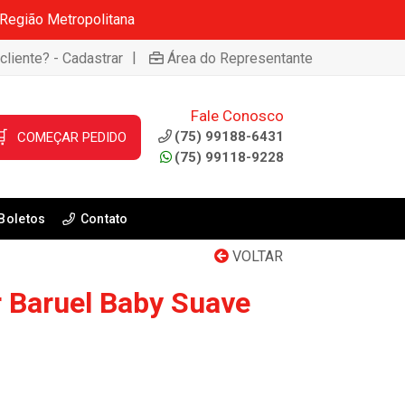
 Região Metropolitana
|
cliente? - Cadastrar
Área do Representante
Fale Conosco

(75) 99188-6431
COMEÇAR PEDIDO
(75) 99118-9228
Boletos
Contato
VOLTAR
 Baruel Baby Suave