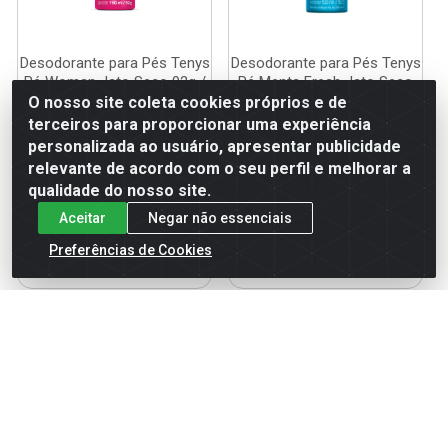
Desodorante para Pés Tenys
Desodorante para Pés Tenys
Pé Woman Jato Seco 92g /
Pé Menta Fresh Jato Seco
150ml
92g / 15...
O nosso site coleta cookies próprios e de
terceiros para proporcionar uma experiência
Código: 107696
Código: 107695
Embalagem: UN
Embalagem: UN
personalizada ao usuário, apresentar publicidade
relevante de acordo com o seu perfil e melhorar a
qualidade do nosso site.
Faça seu login ou
Faça seu login ou
Aceitar
Negar não essenciais
cadastre-se para
cadastre-se para
ver preços e
ver preços e
Preferências de Cookies
comprar
comprar