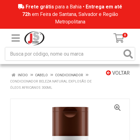
Frete grátis
para a Bahia •
Entrega em até
72h
em Feira de Santana, Salvador e Região
Metropolitana
0
VOLTAR
INÍCIO
CABELO
CONDICIONADOR
CONDICIONADOR BELEZA NATURAL EXPLOSÃO DE
ÓLEOS AFRICANOS 300ML