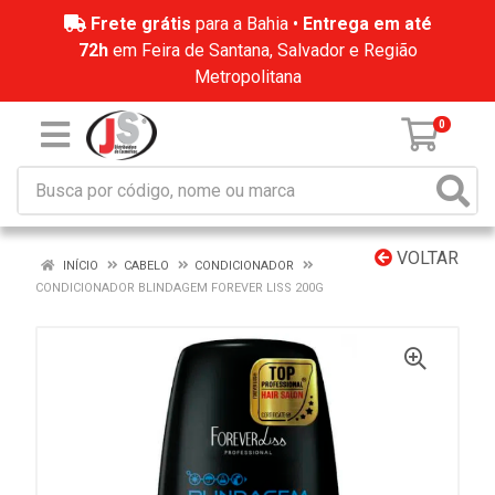
Frete grátis
para a Bahia •
Entrega em até
72h
em Feira de Santana, Salvador e Região
Metropolitana
0
VOLTAR
INÍCIO
CABELO
CONDICIONADOR
CONDICIONADOR BLINDAGEM FOREVER LISS 200G