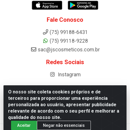
Fale Conosco
(75) 99188-6431
(75) 99118-9228
sac@jscosmeticos.com.br
Redes Sociais
Instagram
O nosso site coleta cookies próprios e de
terceiros para proporcionar uma experiência
Distribuidora de Cosméticos Antoneto LTDA - BA-052,
personalizada ao usuário, apresentar publicidade
km 87 - Industrial, Ipirá - BA, 44600-000 - CNPJ
relevante de acordo com o seu perfil e melhorar a
10.984.107/0001-75
qualidade do nosso site.
Aceitar
Negar não essenciais