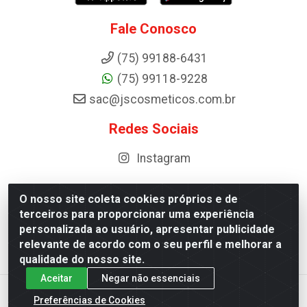
Fale Conosco
(75) 99188-6431
(75) 99118-9228
sac@jscosmeticos.com.br
Redes Sociais
Instagram
O nosso site coleta cookies próprios e de
terceiros para proporcionar uma experiência
Distribuidora de Cosméticos Antoneto LTDA - BA-052,
personalizada ao usuário, apresentar publicidade
km 87 - Industrial, Ipirá - BA, 44600-000 - CNPJ
relevante de acordo com o seu perfil e melhorar a
10.984.107/0001-75
qualidade do nosso site.
Aceitar
Negar não essenciais
Preferências de Cookies