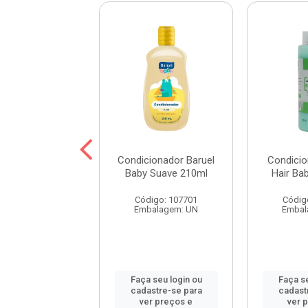
cionador Umidi
Condicionador Baruel
Condicio
Abacate 500ml
Baby Suave 210ml
Hair Ba
digo: 115492
Código: 107701
Códig
balagem: UN
Embalagem: UN
Embal
 seu login ou
Faça seu login ou
Faça se
astre-se para
cadastre-se para
cadast
er preços e
ver preços e
ver 