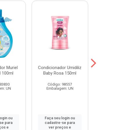
or Muriel
Condicionador Umidiliz
Condicionador
l 100ml
Baby Rosa 150ml
Hair Abacate
 83830
Código: 98557
Código: 115
em: UN
Embalagem: UN
Embalagem:
login ou
Faça seu login ou
Faça seu log
se para
cadastre-se para
cadastre-se 
ços e
ver preços e
ver preços