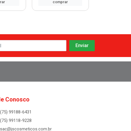
rar
comprar
comprar
le Conosco
(75) 99188-6431
(75) 99118-9228
sac@jscosmeticos.com.br