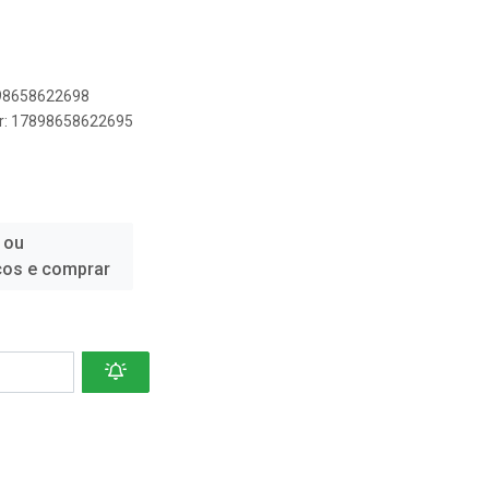
898658622698
er: 17898658622695
 ou
ços e comprar