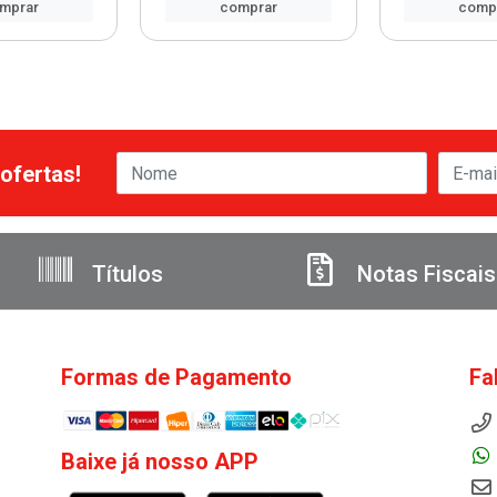
mprar
comprar
comp
ofertas!
Títulos
Notas Fiscais
Formas de Pagamento
Fa
Baixe já nosso APP