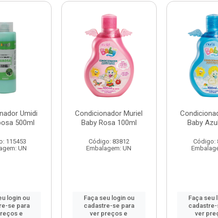
nador Umidi
Condicionador Muriel
Condicionad
bosa 500ml
Baby Rosa 100ml
Baby Azu
o: 115453
Código: 83812
Código:
agem: UN
Embalagem: UN
Embalag
u login ou
Faça seu login ou
Faça seu 
re-se para
cadastre-se para
cadastre-
preços e
ver preços e
ver pre