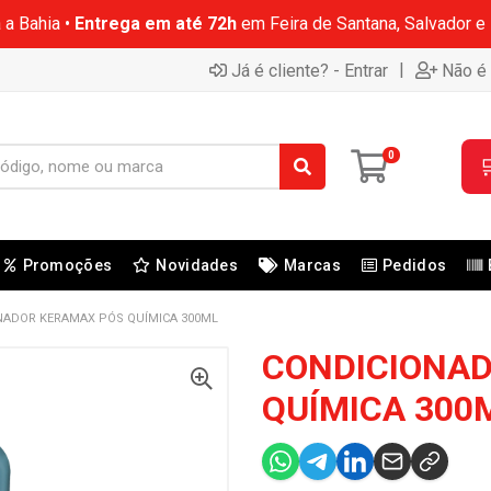
 a Bahia •
Entrega em até 72h
em Feira de Santana, Salvador e
|
Já é cliente? - Entrar
Não é 
0

Promoções
Novidades
Marcas
Pedidos
NADOR KERAMAX PÓS QUÍMICA 300ML
CONDICIONA
QUÍMICA 300