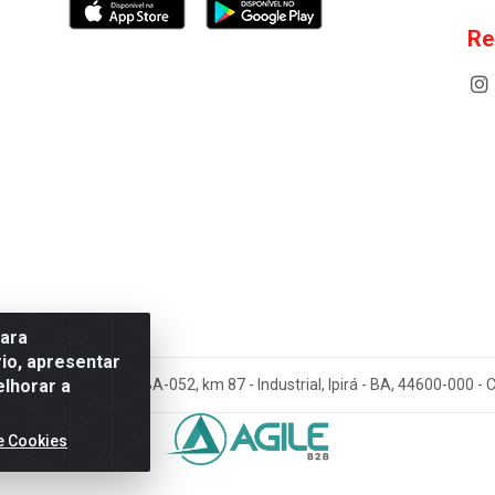
Re
para
io, apresentar
elhorar a
cos Antoneto LTDA - BA-052, km 87 - Industrial, Ipirá - BA, 44600-000 
e Cookies