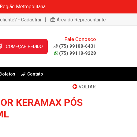
 Região Metropolitana
|
cliente? - Cadastrar
Área do Representante
Fale Conosco

(75) 99188-6431
COMEÇAR PEDIDO
(75) 99118-9228
Boletos
Contato
VOLTAR
DOR KERAMAX PÓS
ML