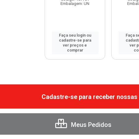
balagem: UN
Embalagem: UN
Embal
 seu login ou
Faça seu login ou
Faça se
astre-se para
cadastre-se para
cadast
er preços e
ver preços e
ver 
comprar
comprar
co
Cadastre-se para receber nossas 
Meus Pedidos