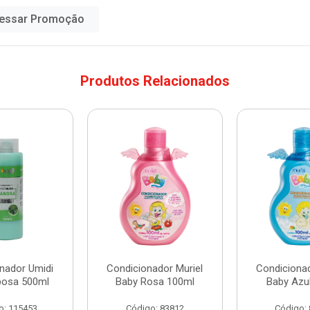
essar Promoção
Produtos Relacionados
nador Umidi
Condicionador Muriel
Condicionad
bosa 500ml
Baby Rosa 100ml
Baby Azu
o: 115453
Código: 83812
Código: