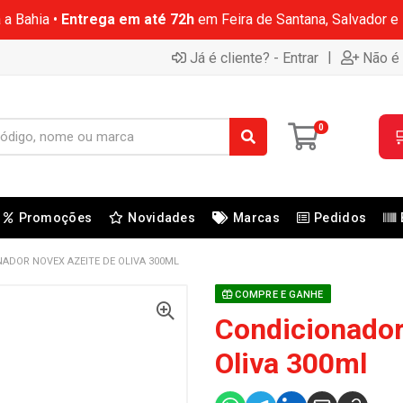
 a Bahia •
Entrega em até 72h
em Feira de Santana, Salvador e
|
Já é cliente? - Entrar
Não é 
0

Promoções
Novidades
Marcas
Pedidos
ADOR NOVEX AZEITE DE OLIVA 300ML
COMPRE E GANHE
Condicionador
Oliva 300ml