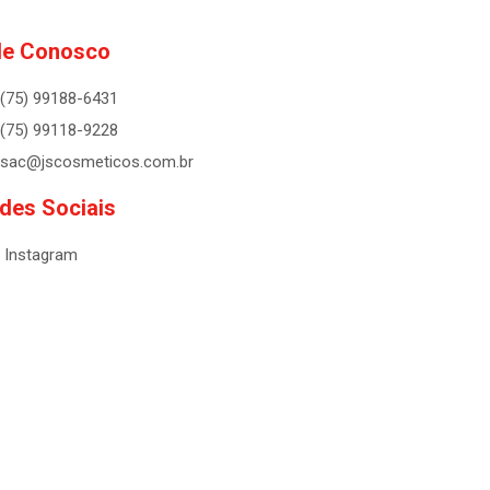
le Conosco
(75) 99188-6431
(75) 99118-9228
sac@jscosmeticos.com.br
des Sociais
Instagram