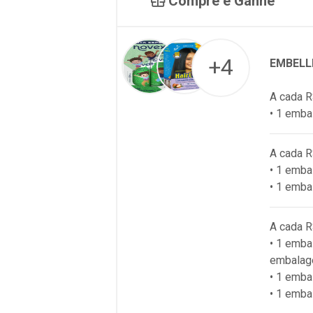
Compre e Ganhe
+4
EMBELL
A cada R
• 1 emba
A cada R
• 1 emb
• 1 emba
A cada R
• 1 emba
embalag
• 1 emb
• 1 emba