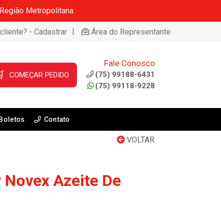
 Região Metropolitana
|
cliente? - Cadastrar
Área do Representante
Fale Conosco

(75) 99188-6431
COMEÇAR PEDIDO
(75) 99118-9228
Boletos
Contato
VOLTAR
 Novex Azeite De