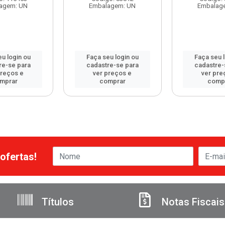
agem: UN
Embalagem: UN
Embalag
u login ou
Faça seu login ou
Faça seu 
re-se para
cadastre-se para
cadastre-
preços e
ver preços e
ver pre
mprar
comprar
comp
ofertas!
Títulos
Notas Fiscais