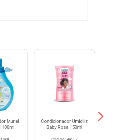
or Muriel
Condicionador Umidiliz
Condicionador
l 100ml
Baby Rosa 150ml
Hair Abacate
 83830
Código: 98557
Código: 115