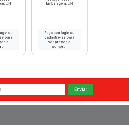
em: UN
Embalagem: UN
Embalagem:
login ou
Faça seu login ou
Faça seu log
se para
cadastre-se para
cadastre-se 
ços e
ver preços e
ver preços
rar
comprar
comprar