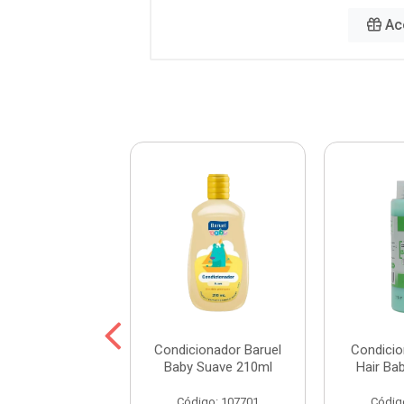
Ac
cionador Umidi
Condicionador Baruel
Condicio
Abacate 500ml
Baby Suave 210ml
Hair Ba
digo: 115492
Código: 107701
Códig