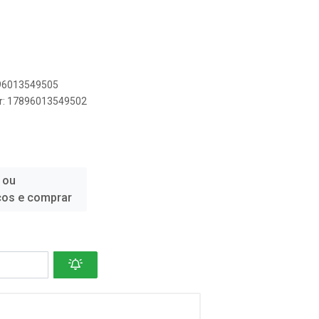
896013549505
er: 17896013549502
 ou
ços e comprar