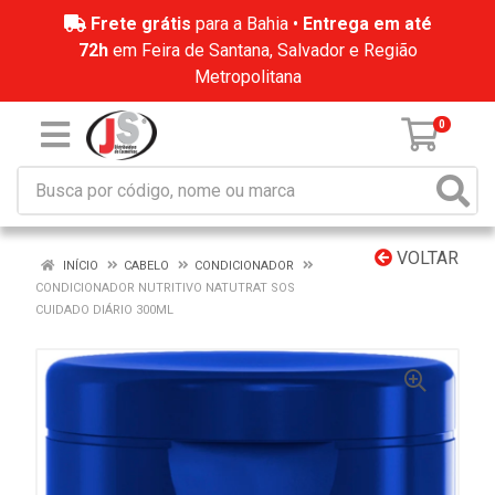
Frete grátis
para a Bahia •
Entrega em até
72h
em Feira de Santana, Salvador e Região
Metropolitana
0
VOLTAR
INÍCIO
CABELO
CONDICIONADOR
CONDICIONADOR NUTRITIVO NATUTRAT SOS
CUIDADO DIÁRIO 300ML