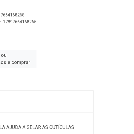
897664168268
er: 17897664168265
 ou
ços e comprar
LA AJUDA A SELAR AS CUTÍCULAS