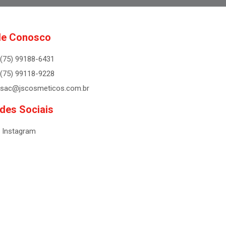
le Conosco
(75) 99188-6431
(75) 99118-9228
sac@jscosmeticos.com.br
des Sociais
Instagram