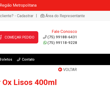
 Região Metropolitana
|
cliente? - Cadastrar
Área do Representante
Fale Conosco

(75) 99188-6431
COMEÇAR PEDIDO
(75) 99118-9228
Boletos
Contato
VOLTAR
 Ox Lisos 400ml