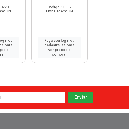
107701
Código: 98557
Código: 115
em: UN
Embalagem: UN
Embalagem:
login ou
Faça seu login ou
Faça seu log
se para
cadastre-se para
cadastre-se 
ços e
ver preços e
ver preços
rar
comprar
comprar