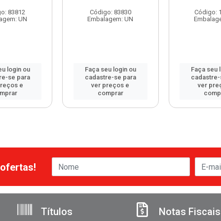
o: 83812
Código: 83830
Código: 
agem: UN
Embalagem: UN
Embalag
u login ou
Faça seu login ou
Faça seu 
re-se para
cadastre-se para
cadastre-
preços e
ver preços e
ver pre
mprar
comprar
comp
ofertas!
Títulos
Notas Fiscais