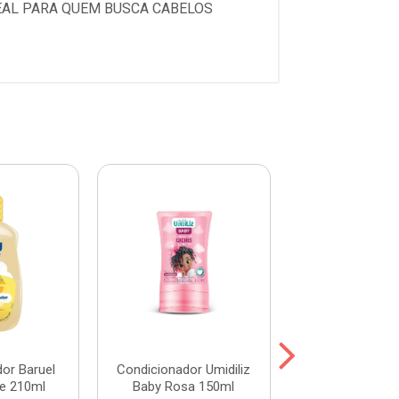
DEAL PARA QUEM BUSCA CABELOS
or Baruel
Condicionador Umidiliz
Condicionador
e 210ml
Baby Rosa 150ml
Hair Abacate