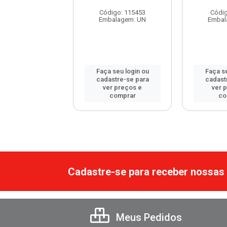
digo: 115492
Código: 115453
Códig
balagem: UN
Embalagem: UN
Embal
 seu login ou
Faça seu login ou
Faça se
astre-se para
cadastre-se para
cadast
er preços e
ver preços e
ver 
comprar
comprar
co
Cadastre-se para receber nossas 
Meus Pedidos