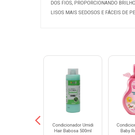
DOS FIOS, PROPORCIONANDO BRILHO
LISOS MAIS SEDOSOS E FÁCEIS DE P
cionador Umidi
Condicionador Umidi
Condicio
Abacate 500ml
Hair Babosa 500ml
Baby R