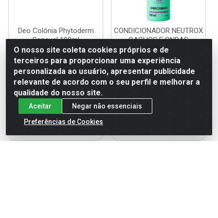
Deo Colônia Phytoderm
CONDICIONADOR NEUTROX
Sensual 100ml
CACHOS E ONDAS
12X300ML
O nosso site coleta cookies próprios e de
Código: 15682
terceiros para proporcionar uma experiência
Código: 119671
Embalagem: UN
Embalagem: UN
personalizada ao usuário, apresentar publicidade
relevante de acordo com o seu perfil e melhorar a
qualidade do nosso site.
Faça seu login ou
Faça seu login ou
Aceitar
Negar não essenciais
cadastre-se para
cadastre-se para
ver preços e
ver preços e
Preferências de Cookies
comprar
comprar