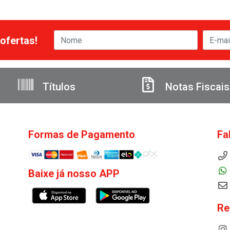
ofertas!
Títulos
Notas Fiscais
Formas de Pagamento
Fa
Baixe já nosso APP
Re