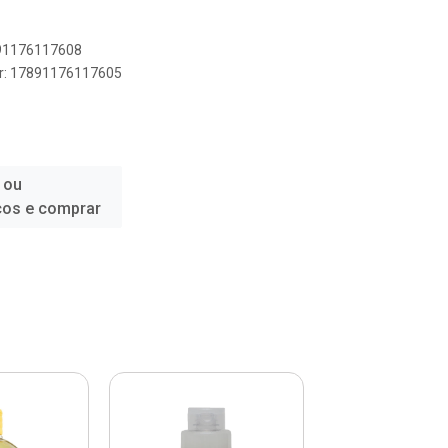
891176117608
er: 17891176117605
 ou
ços e comprar