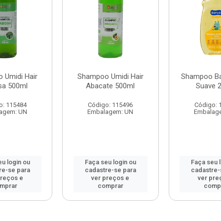
 Umidi Hair
Shampoo Umidi Hair
Shampoo Ba
sa 500ml
Abacate 500ml
Suave 
o: 115484
Código: 115496
Código: 
agem: UN
Embalagem: UN
Embalag
u login ou
Faça seu login ou
Faça seu 
re-se para
cadastre-se para
cadastre-
preços e
ver preços e
ver pre
mprar
comprar
comp