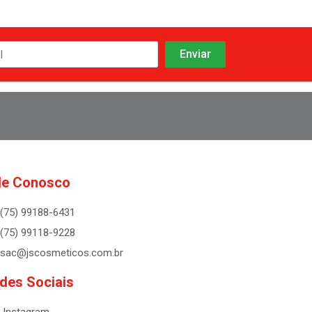
le Conosco
(75) 99188-6431
(75) 99118-9228
sac@jscosmeticos.com.br
des Sociais