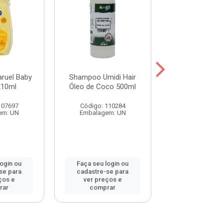
ruel Baby
Shampoo Umidi Hair
Shampoo Umid
210ml
Óleo de Coco 500ml
Óleo de Argan
107697
Código: 110284
Código: 115
em: UN
Embalagem: UN
Embalagem:
login ou
Faça seu login ou
Faça seu log
se para
cadastre-se para
cadastre-se 
ços e
ver preços e
ver preços
rar
comprar
comprar