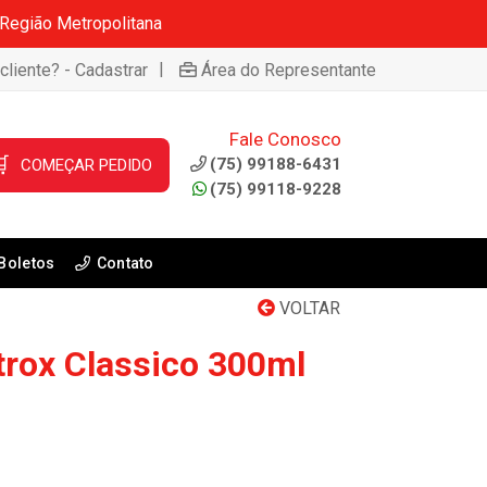
 Região Metropolitana
|
cliente? - Cadastrar
Área do Representante
Fale Conosco

(75) 99188-6431
COMEÇAR PEDIDO
(75) 99118-9228
Boletos
Contato
VOLTAR
rox Classico 300ml