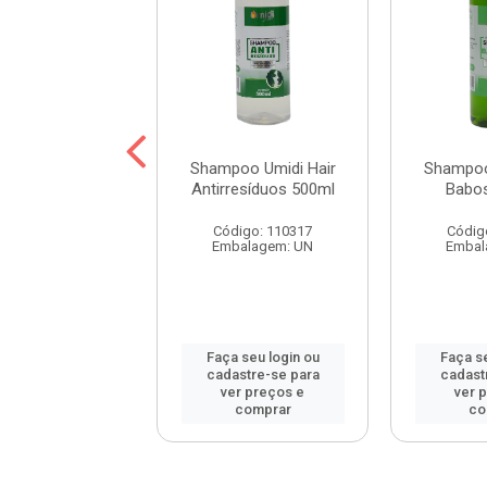
oo Umidi Hair
Shampoo Umidi Hair
Shampoo
de Argan 500ml
Antirresíduos 500ml
Babo
digo: 115452
Código: 110317
Códig
balagem: UN
Embalagem: UN
Embal
 seu login ou
Faça seu login ou
Faça se
astre-se para
cadastre-se para
cadast
er preços e
ver preços e
ver 
comprar
comprar
co