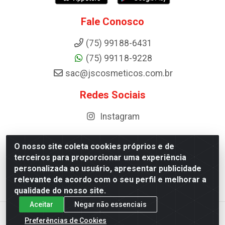
Fale Conosco
(75) 99188-6431
(75) 99118-9228
sac@jscosmeticos.com.br
Redes Sociais
Instagram
O nosso site coleta cookies próprios e de
terceiros para proporcionar uma experiência
Distribuidora de Cosméticos Antoneto LTDA - BA-052,
personalizada ao usuário, apresentar publicidade
km 87 - Industrial, Ipirá - BA, 44600-000 - CNPJ
relevante de acordo com o seu perfil e melhorar a
10.984.107/0001-75
qualidade do nosso site.
Aceitar
Negar não essenciais
Preferências de Cookies