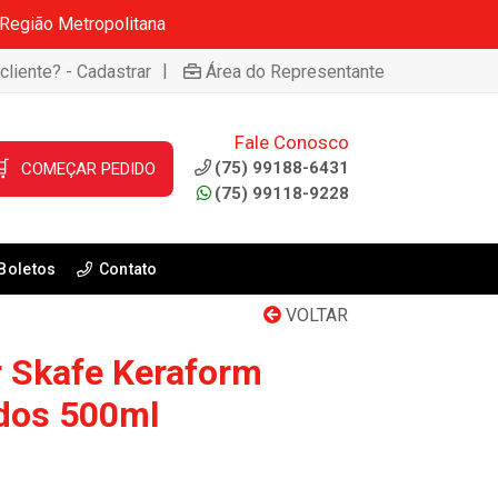
 Região Metropolitana
|
cliente? - Cadastrar
Área do Representante
Fale Conosco

(75) 99188-6431
COMEÇAR PEDIDO
(75) 99118-9228
Boletos
Contato
VOLTAR
 Skafe Keraform
dos 500ml