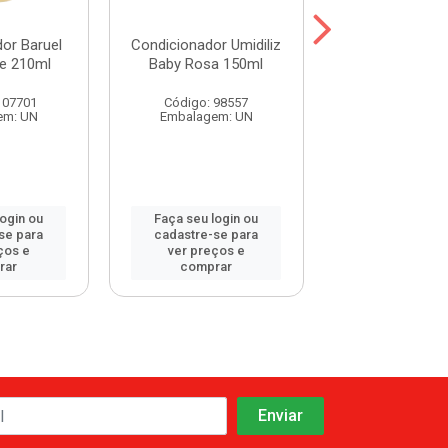
or Baruel
Condicionador Umidiliz
Condicionador
e 210ml
Baby Rosa 150ml
Hair Abacate
107701
Código: 98557
Código: 115
em: UN
Embalagem: UN
Embalagem:
login ou
Faça seu login ou
Faça seu log
se para
cadastre-se para
cadastre-se 
ços e
ver preços e
ver preços
rar
comprar
comprar