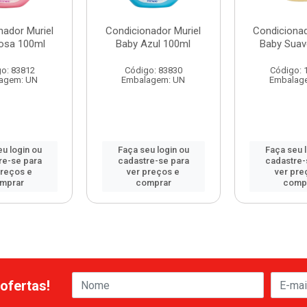
nador Muriel
Condicionador Muriel
Condicionad
osa 100ml
Baby Azul 100ml
Baby Suav
o: 83812
Código: 83830
Código: 
agem: UN
Embalagem: UN
Embalag
u login ou
Faça seu login ou
Faça seu 
re-se para
cadastre-se para
cadastre-
preços e
ver preços e
ver pre
mprar
comprar
comp
ofertas!