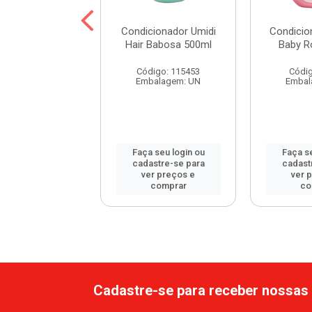
cionador Umidi
Condicionador Umidi
Condicio
Abacate 500ml
Hair Babosa 500ml
Baby R
digo: 115492
Código: 115453
Códig
balagem: UN
Embalagem: UN
Embal
 seu login ou
Faça seu login ou
Faça se
astre-se para
cadastre-se para
cadast
er preços e
ver preços e
ver 
comprar
comprar
co
Cadastre-se para receber nossas 