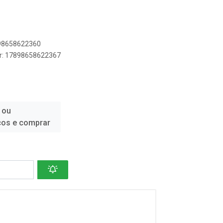
898658622360
er: 17898658622367
 ou
ços e comprar