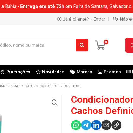
 a Bahia •
Entrega em até 72h
em Feira de Santana, Salvador e
|
Já é cliente? - Entrar
Não é 
0

Promoções
Novidades
Marcas
Pedidos
NADOR SKAFE KERAFORM CACHOS DEFINIDOS 500ML
Condicionador
Cachos Defini