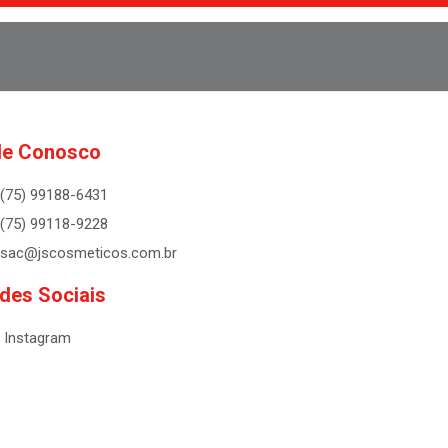
le Conosco
(75) 99188-6431
(75) 99118-9228
sac@jscosmeticos.com.br
des Sociais
Instagram