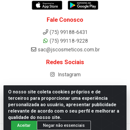
Fale Conosco
(75) 99188-6431
(75) 99118-9228
sac@jscosmeticos.com.br
Redes Sociais
Instagram
O nosso site coleta cookies próprios e de
terceiros para proporcionar uma experiência
Distribuidora de Cosméticos Antoneto LTDA - BA-052,
personalizada ao usuário, apresentar publicidade
km 87 - Industrial, Ipirá - BA, 44600-000 - CNPJ
relevante de acordo com o seu perfil e melhorar a
10.984.107/0001-75
qualidade do nosso site.
Aceitar
Negar não essenciais