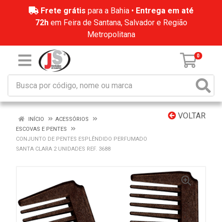
Frete grátis
para a Bahia •
Entrega em até
72h
em Feira de Santana, Salvador e Região
Metropolitana
0
VOLTAR
INÍCIO
ACESSÓRIOS
ESCOVAS E PENTES
CONJUNTO DE PENTES ESPLÊNDIDO PERFUMADO
SANTA CLARA 2 UNIDADES REF. 3688