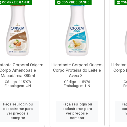
COMPRE E GANHE
COMPRE E GANHE
COM
ratante Corporal Origem
Hidratante Corporal Origem
Hidratan
Corpo Amêndoas e
Corpo Proteina do Leite e
Corpo 
Macadâmia 380ml
Aveia 3...
Código: 115978
Código: 115976
C
Embalagem: UN
Embalagem: UN
E
Faça seu login ou
Faça seu login ou
Faç
cadastre-se para
cadastre-se para
ca
ver preços e
ver preços e
comprar
comprar