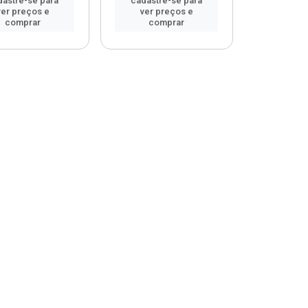
dastre-se para
cadastre-se para
ver preços e
ver preços e
comprar
comprar