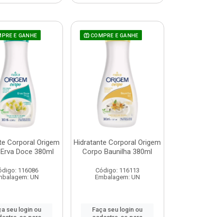
PRE E GANHE
COMPRE E GANHE
te Corporal Origem
Hidratante Corporal Origem
Erva Doce 380ml
Corpo Baunilha 380ml
ódigo: 116086
Código: 116113
mbalagem: UN
Embalagem: UN
a seu login ou
Faça seu login ou