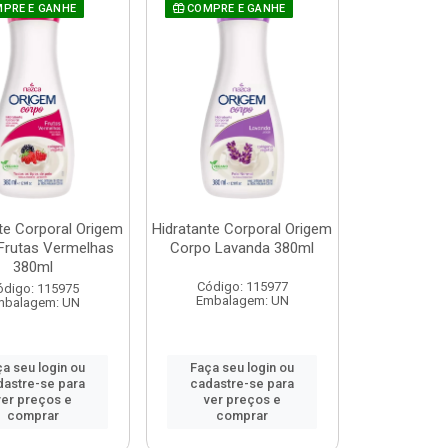
PRE E GANHE
COMPRE E GANHE
te Corporal Origem
Hidratante Corporal Origem
Frutas Vermelhas
Corpo Lavanda 380ml
380ml
Código: 115977
ódigo: 115975
Embalagem: UN
mbalagem: UN
a seu login ou
Faça seu login ou
dastre-se para
cadastre-se para
ver preços e
ver preços e
comprar
comprar