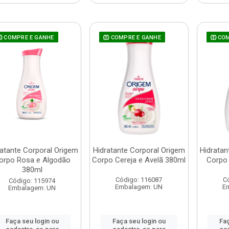
COMPRE E GANHE
COMPRE E GANHE
COM
ratante Corporal Origem
Hidratante Corporal Origem
Hidratan
orpo Rosa e Algodão
Corpo Cereja e Avelã 380ml
Corpo 
380ml
Código: 116087
C
Código: 115974
Embalagem: UN
E
Embalagem: UN
Faça seu login ou
Faça seu login ou
Faç