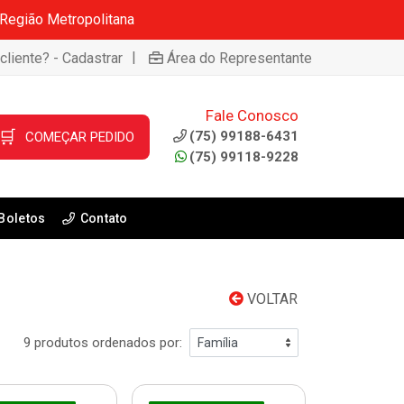
 Região Metropolitana
|
cliente? - Cadastrar
Área do Representante
Fale Conosco
🛒
(75) 99188-6431
COMEÇAR PEDIDO
(75) 99118-9228
Boletos
Contato
VOLTAR
9 produtos ordenados por: