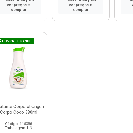
cadastre-se para
cadastre-se para
ca
ver preços e
ver preços e
comprar
comprar
COMPRE E GANHE
ratante Corporal Origem
Corpo Coco 380ml
Código: 116088
Embalagem: UN