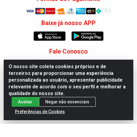
Baixe já nosso APP
Fale Conosco
(75) 99188-6431
O nosso site coleta cookies próprios e de
terceiros para proporcionar uma experiência
(75) 99118-9228
personalizada ao usuário, apresentar publicidade
sac@jscosmeticos.com.br
relevante de acordo com o seu perfil e melhorar a
qualidade do nosso site.
Redes Sociais
Aceitar
Negar não essenciais
Instagram
Preferências de Cookies
Distribuidora de Cosméticos Antoneto LTDA - BA-052,