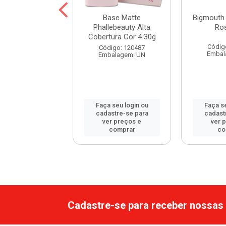
atte Payot Alta
Base Matte
Bigmouth 
rtura 3 30ml
Phallebeauty Alta
Ro
Cobertura Cor 4 30g
digo: 120195
Códig
Código: 120487
balagem: UN
Embal
Embalagem: UN
 seu login ou
Faça seu login ou
Faça se
astre-se para
cadastre-se para
cadast
er preços e
ver preços e
ver 
comprar
comprar
co
Cadastre-se para receber nossas 