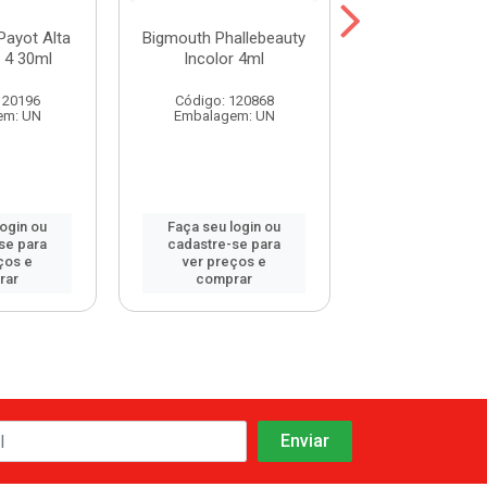
Payot Alta
Bigmouth Phallebeauty
Base Matte Pay
 4 30ml
Incolor 4ml
Cobertura 3
120196
Código: 120868
Código: 120
em: UN
Embalagem: UN
Embalagem:
login ou
Faça seu login ou
Faça seu log
se para
cadastre-se para
cadastre-se 
ços e
ver preços e
ver preços
rar
comprar
comprar