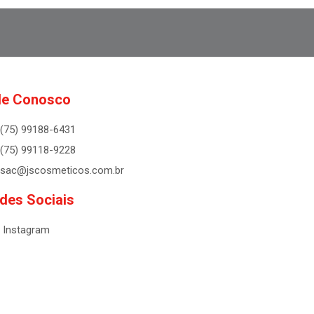
le Conosco
(75) 99188-6431
(75) 99118-9228
sac@jscosmeticos.com.br
des Sociais
Instagram