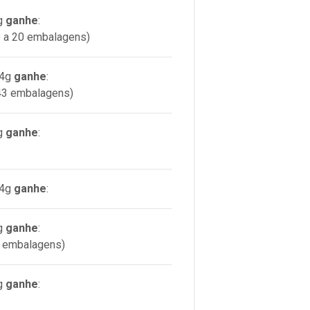
g
ganhe
:
o a 20 embalagens)
 4g
ganhe
:
 43 embalagens)
g
ganhe
:
 4g
ganhe
:
g
ganhe
:
15 embalagens)
g
ganhe
: