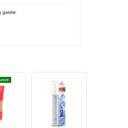
g
ganhe
:
GANHE
COMPRE E GAN