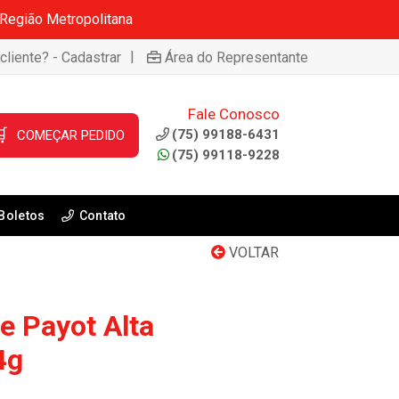
 Região Metropolitana
|
cliente? - Cadastrar
Área do Representante
Fale Conosco

(75) 99188-6431
COMEÇAR PEDIDO
(75) 99118-9228
Boletos
Contato
VOLTAR
e Payot Alta
4g