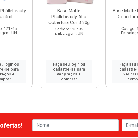
Phállebeauty
Base Matte
Base Matte 
sa 4ml
Phallebeauty Alta
Cobertura
Cobertura Cor 3 30g
o: 121765
Código: 
Código: 120486
agem: UN
Embalag
Embalagem: UN
u login ou
Faça seu login ou
Faça seu 
re-se para
cadastre-se para
cadastre-
preços e
ver preços e
ver pre
mprar
comprar
comp
ofertas!