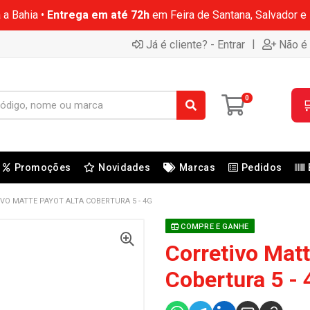
 a Bahia •
Entrega em até 72h
em Feira de Santana, Salvador e
|
Já é cliente? - Entrar
Não é 
0

Promoções
Novidades
Marcas
Pedidos
VO MATTE PAYOT ALTA COBERTURA 5 - 4G
COMPRE E GANHE
Corretivo Matt
Cobertura 5 - 