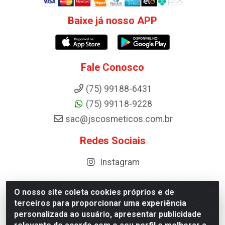
Baixe já nosso APP
Fale Conosco
(75) 99188-6431
(75) 99118-9228
sac@jscosmeticos.com.br
Redes Sociais
Instagram
O nosso site coleta cookies próprios e de
terceiros para proporcionar uma experiência
Distribuidora de Cosméticos Antoneto LTDA - BA-052,
personalizada ao usuário, apresentar publicidade
km 87 - Industrial, Ipirá - BA, 44600-000 - CNPJ
10.984.107/0001-75