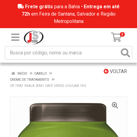
Frete grátis
para a Bahia •
Entrega em até
72h
em Feira de Santana, Salvador e Região
Metropolitana
0
VOLTAR
INÍCIO
CABELO
CREME DE TRATAMENTO
CR TRAT SKALA 2EM1 CAFE VERDE UCUUBA 1KG