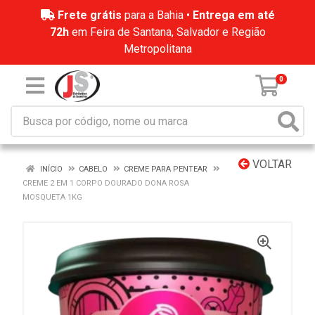
Frete grátis
para a Bahia •
Entrega em até
72h
em Feira de Santana, Salvador e Região
Metropolitana
0
VOLTAR
INÍCIO
CABELO
CREME PARA PENTEAR
CREME 2 EM 1 CORPO DOURADO DONA ROSA
MOSQUETA 1KG