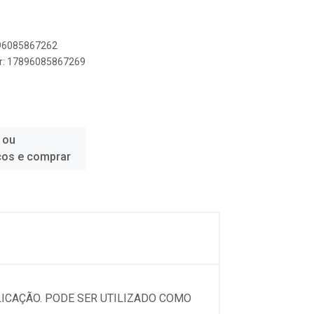
896085867262
er: 17896085867269
 ou
ços e comprar
LICAÇÃO. PODE SER UTILIZADO COMO