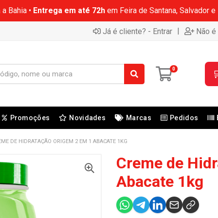
 a Bahia •
Entrega em até 72h
em Feira de Santana, Salvador e
|
Já é cliente? - Entrar
Não é 
0

Promoções
Novidades
Marcas
Pedidos
EME DE HIDRATAÇÃO ORIGEM 2 EM 1 ABACATE 1KG
Creme de Hidr
Abacate 1kg