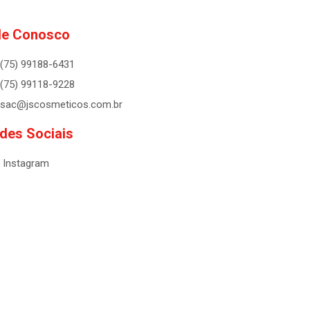
le Conosco
(75) 99188-6431
(75) 99118-9228
sac@jscosmeticos.com.br
des Sociais
Instagram