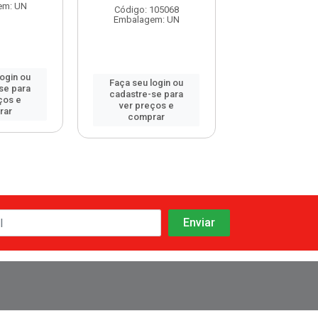
Embalagem:
em: UN
Código: 105068
Embalagem: UN
login ou
Faça seu log
Faça seu login ou
se para
cadastre-se 
cadastre-se para
ços e
ver preços
ver preços e
rar
comprar
comprar