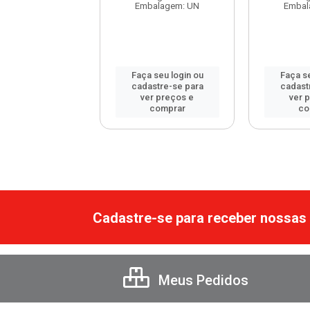
balagem: UN
Embalagem: UN
Embal
 seu login ou
Faça seu login ou
Faça se
astre-se para
cadastre-se para
cadast
er preços e
ver preços e
ver 
comprar
comprar
co
Cadastre-se para receber nossas 
Meus Pedidos