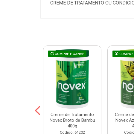
CREME DE TRATAMENTO OU CONDICIO
COMPRE E GANHE
COMPRE 
 Prohall Select
Creme de Tratamento
Creme de
ne 300ml
Novex Broto de Bambu
Novex Aze
400g
digo: 120172
Código: 61202
Códig