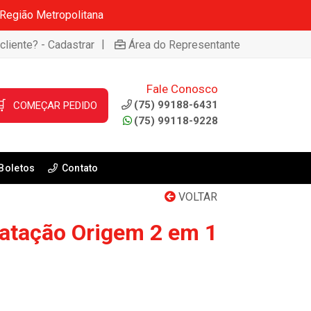
 Região Metropolitana
|
cliente? - Cadastrar
Área do Representante
Fale Conosco

(75) 99188-6431
COMEÇAR PEDIDO
(75) 99118-9228
Boletos
Contato
VOLTAR
atação Origem 2 em 1