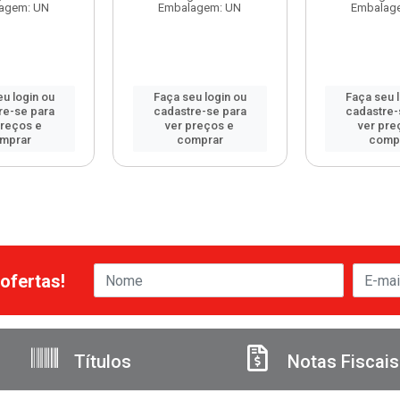
agem: UN
Embalagem: UN
Embalag
u login ou
Faça seu login ou
Faça seu 
re-se para
cadastre-se para
cadastre-
preços e
ver preços e
ver pre
mprar
comprar
comp
ofertas!
Títulos
Notas Fiscais