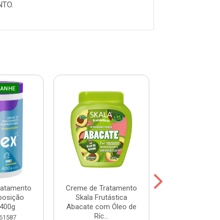
NTO.
GANHE
ratamento
Creme de Tratamento
Máscara Prohal
posição
Skala Frutástica
One 300
400g
Abacate com Óleo de
Ríc...
Código: 120
 61587