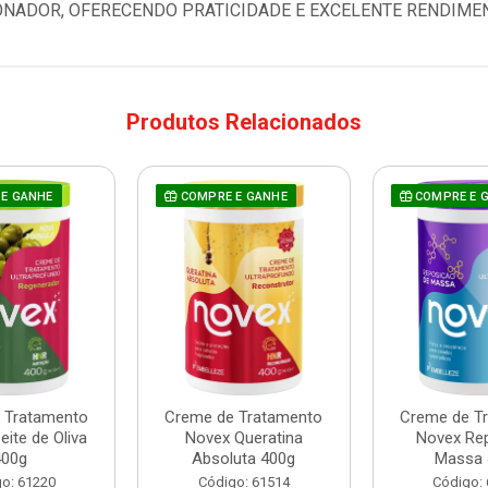
NADOR, OFERECENDO PRATICIDADE E EXCELENTE RENDIME
Produtos Relacionados
E GANHE
COMPRE E GANHE
COMPRE E 
 Tratamento
Creme de Tratamento
Creme de T
ite de Oliva
Novex Queratina
Novex Re
400g
Absoluta 400g
Massa 
o: 61220
Código: 61514
Código: