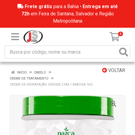
Frete grátis
para a Bahia •
Entrega em até
72h
em Feira de Santana, Salvador e Região
Metropolitana
0
VOLTAR
INÍCIO
CABELO
CREME DE TRATAMENTO
CREME DE HIDRATAÇÃO ORIGEM 2 EM 1 BABOSA 1KG