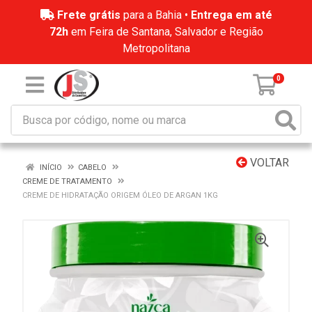
Frete grátis
para a Bahia •
Entrega em até
72h
em Feira de Santana, Salvador e Região
Metropolitana
0
VOLTAR
INÍCIO
CABELO
CREME DE TRATAMENTO
CREME DE HIDRATAÇÃO ORIGEM ÓLEO DE ARGAN 1KG