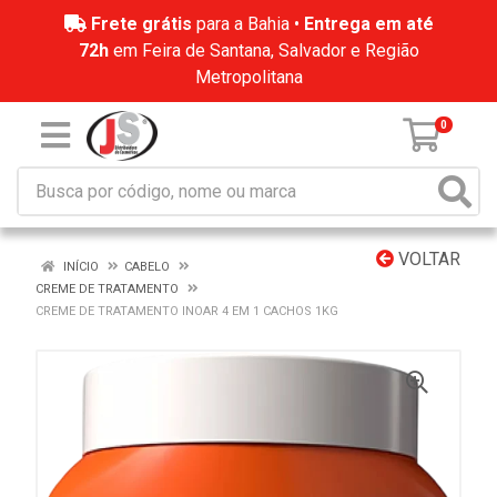
Frete grátis
para a Bahia •
Entrega em até
72h
em Feira de Santana, Salvador e Região
Metropolitana
0
VOLTAR
INÍCIO
CABELO
CREME DE TRATAMENTO
CREME DE TRATAMENTO INOAR 4 EM 1 CACHOS 1KG