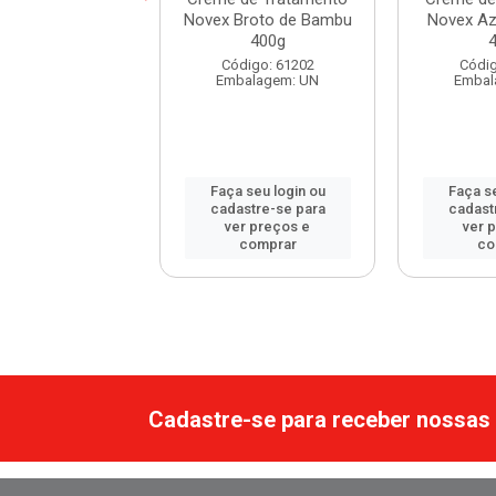
ne 300ml
Novex Broto de Bambu
Novex Aze
400g
digo: 120172
Código: 61202
Códig
balagem: UN
Embalagem: UN
Embal
 seu login ou
Faça seu login ou
Faça se
astre-se para
cadastre-se para
cadast
er preços e
ver preços e
ver 
comprar
comprar
co
Cadastre-se para receber nossas 