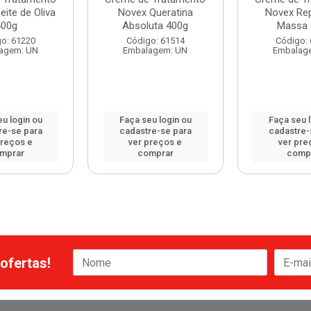
ite de Oliva
Novex Queratina
Novex Re
400g
Absoluta 400g
Massa 
o: 61220
Código: 61514
Código:
agem: UN
Embalagem: UN
Embalag
u login ou
Faça seu login ou
Faça seu 
re-se para
cadastre-se para
cadastre-
preços e
ver preços e
ver pre
mprar
comprar
comp
ofertas!