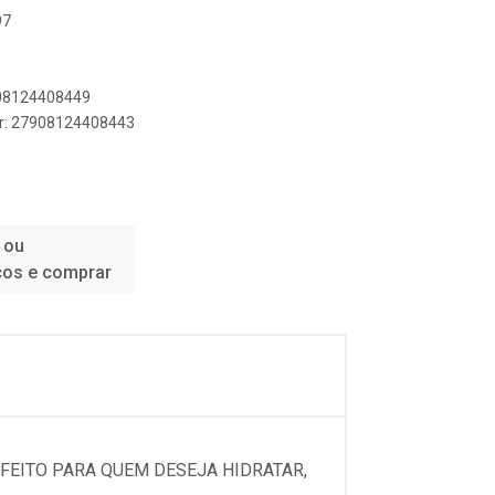
97
908124408449
er: 27908124408443
S
 ou
ços e comprar
FEITO PARA QUEM DESEJA HIDRATAR,