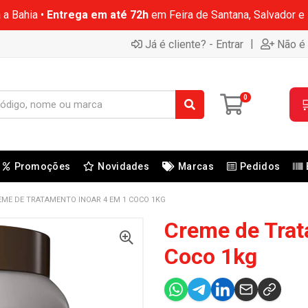
 a Bahia •
Entrega em até 72h
em Feira de Santana, Salvador e
|
Já é cliente? - Entrar
Não é 
0

Promoções
Novidades
Marcas
Pedidos
EME DE TRATAMENTO INOAR 4 EM 1 COCO 1KG
Creme de Trat
Coco 1kg