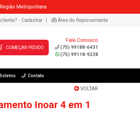
 Região Metropolitana
|
cliente? - Cadastrar
Área do Representante
Fale Conosco

(75) 99188-6431
COMEÇAR PEDIDO
(75) 99118-9228
Boletos
Contato
VOLTAR
amento Inoar 4 em 1