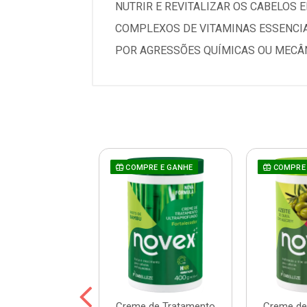
NUTRIR E REVITALIZAR OS CABELOS
COMPLEXOS DE VITAMINAS ESSENCIA
POR AGRESSÕES QUÍMICAS OU MECÂNI
COMPRE E GANHE
COMPRE 
 Prohall Select
Creme de Tratamento
Creme de