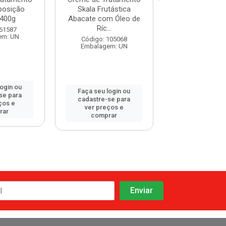
posição
Skala Frutástica
One 300
400g
Abacate com Óleo de
Ríc...
Código: 120
 61587
Embalagem:
em: UN
Código: 105068
Embalagem: UN
login ou
Faça seu log
Faça seu login ou
se para
cadastre-se 
cadastre-se para
ços e
ver preços
ver preços e
rar
comprar
comprar