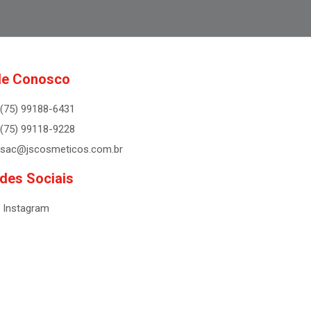
le Conosco
(75) 99188-6431
(75) 99118-9228
sac@jscosmeticos.com.br
des Sociais
Instagram