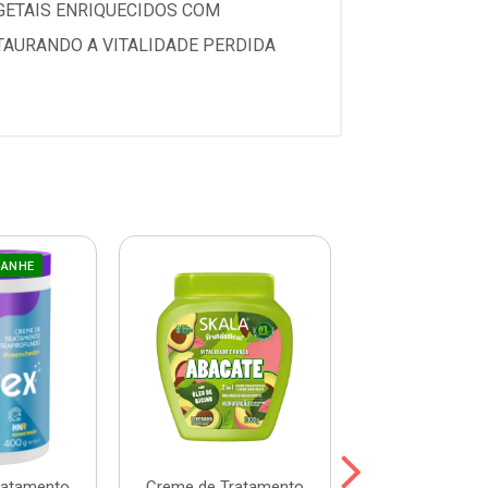
GETAIS ENRIQUECIDOS COM
TAURANDO A VITALIDADE PERDIDA
GANHE
ratamento
Creme de Tratamento
Máscara Prohal