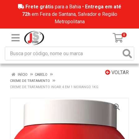
Frete grátis
para a Bahia •
Entrega em até
72h
em Feira de Santana, Salvador e Região
Metropolitana
0
VOLTAR
INÍCIO
CABELO
CREME DE TRATAMENTO
CREME DE TRATAMENTO INOAR 4 EM 1 MORANGO 1KG