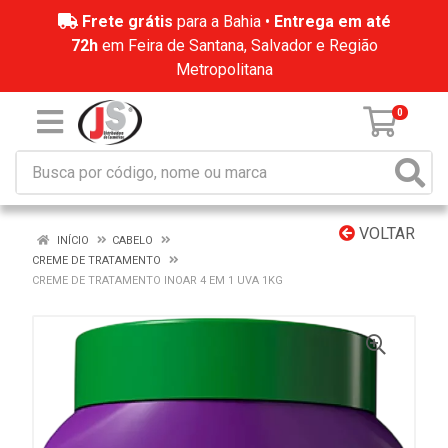
Frete grátis
para a Bahia •
Entrega em até
72h
em Feira de Santana, Salvador e Região
Metropolitana
0
VOLTAR
INÍCIO
CABELO
CREME DE TRATAMENTO
CREME DE TRATAMENTO INOAR 4 EM 1 UVA 1KG