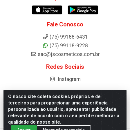
Fale Conosco
(75) 99188-6431
(75) 99118-9228
sac@jscosmeticos.com.br
Redes Sociais
Instagram
O nosso site coleta cookies próprios e de
terceiros para proporcionar uma experiência
Distribuidora de Cosméticos Antoneto LTDA - BA-052,
personalizada ao usuário, apresentar publicidade
km 87 - Industrial, Ipirá - BA, 44600-000 - CNPJ
relevante de acordo com o seu perfil e melhorar a
10.984.107/0001-75
qualidade do nosso site.
Aceitar
Negar não essenciais