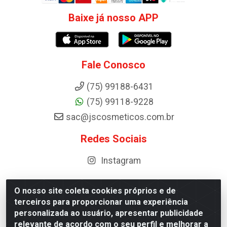
Baixe já nosso APP
Fale Conosco
(75) 99188-6431
(75) 99118-9228
sac@jscosmeticos.com.br
Redes Sociais
Instagram
O nosso site coleta cookies próprios e de
terceiros para proporcionar uma experiência
Distribuidora de Cosméticos Antoneto LTDA - BA-052,
personalizada ao usuário, apresentar publicidade
km 87 - Industrial, Ipirá - BA, 44600-000 - CNPJ
relevante de acordo com o seu perfil e melhorar a
10.984.107/0001-75