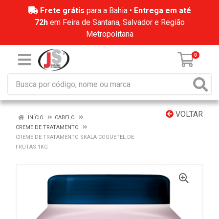
Frete grátis
para a Bahia •
Entrega em até
72h
em Feira de Santana, Salvador e Região
Metropolitana
0
VOLTAR
INÍCIO
CABELO
CREME DE TRATAMENTO
CREME DE TRATAMENTO SKALA COQUETEL DE
FRUTAS 1KG