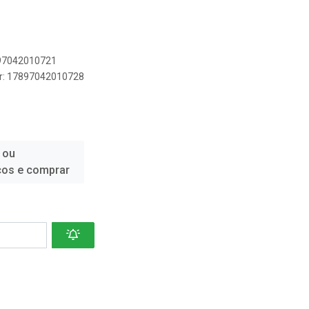
897042010721
er: 17897042010728
 ou
ços e comprar