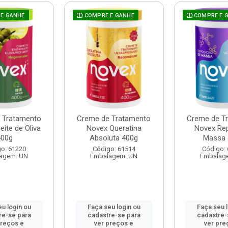
E GANHE
COMPRE E GANHE
COMPRE E 
 Tratamento
Creme de Tratamento
Creme de T
ite de Oliva
Novex Queratina
Novex Re
400g
Absoluta 400g
Massa 
o: 61220
Código: 61514
Código:
agem: UN
Embalagem: UN
Embalag
u login ou
Faça seu login ou
Faça seu 
re-se para
cadastre-se para
cadastre-
preços e
ver preços e
ver pre