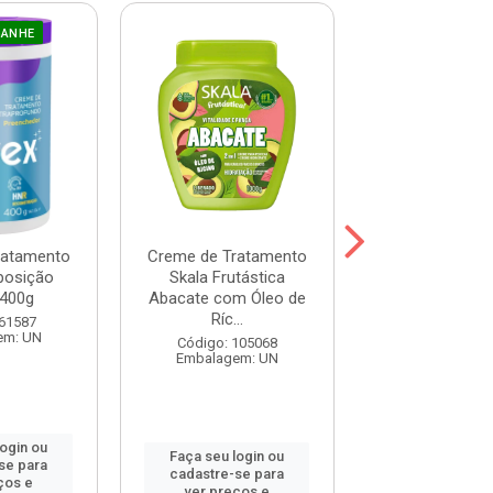
GANHE
ratamento
Creme de Tratamento
Máscara Prohal
posição
Skala Frutástica
One 300
400g
Abacate com Óleo de
Ríc...
Código: 120
 61587
Embalagem:
em: UN
Código: 105068
Embalagem: UN
login ou
Faça seu log
Faça seu login ou
se para
cadastre-se 
cadastre-se para
ços e
ver preços
ver preços e