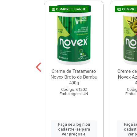
COMPRE E GANHE
COMPRE 
 Prohall Select
Creme de Tratamento
Creme de
ne 300ml
Novex Broto de Bambu
Novex Aze
400g
digo: 120172
Código: 61202
Códig
balagem: UN
Embalagem: UN
Embal
 seu login ou
Faça seu login ou
Faça se
astre-se para
cadastre-se para
cadast
er preços e
ver preços e
ver 