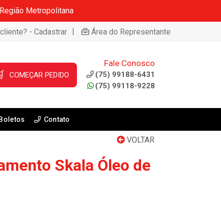
 Região Metropolitana
|
cliente? - Cadastrar
Área do Representante
Fale Conosco

(75) 99188-6431
COMEÇAR PEDIDO
(75) 99118-9228
Boletos
Contato
VOLTAR
amento Skala Óleo de