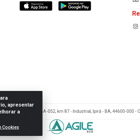
Re
para
io, apresentar
elhorar a
cos Antoneto LTDA - BA-052, km 87 - Industrial, Ipirá - BA, 44600-000 
e Cookies