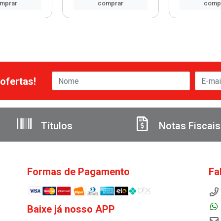
mprar
comprar
comp
ofertas!
Títulos
Notas Fiscais
Formas de Pagamento
Fa
Baixe já nosso APP