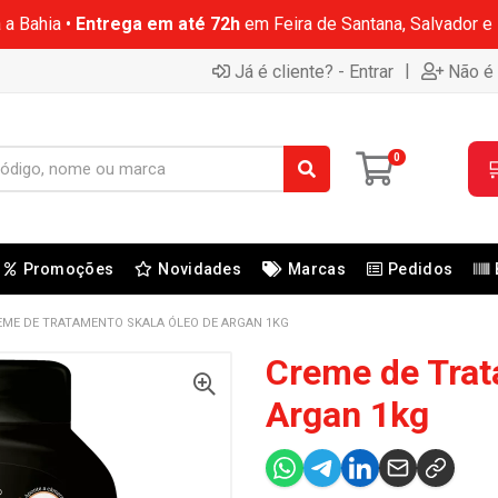
 a Bahia •
Entrega em até 72h
em Feira de Santana, Salvador e
|
Já é cliente? - Entrar
Não é 
0

Promoções
Novidades
Marcas
Pedidos
EME DE TRATAMENTO SKALA ÓLEO DE ARGAN 1KG
Creme de Trat
Argan 1kg