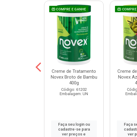
COMPRE E GANHE
COMPRE 
 Prohall Select
Creme de Tratamento
Creme de
ne 300ml
Novex Broto de Bambu
Novex Aze
400g
digo: 120172
Código: 61202
Códig
balagem: UN
Embalagem: UN
Embal
 seu login ou
Faça seu login ou
Faça se
astre-se para
cadastre-se para
cadast
er preços e
ver preços e
ver 