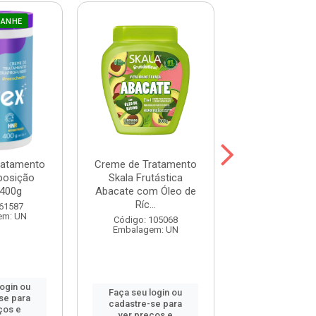
GANHE
ratamento
Creme de Tratamento
Máscara Prohal
posição
Skala Frutástica
One 300
400g
Abacate com Óleo de
Ríc...
Código: 120
 61587
Embalagem:
em: UN
Código: 105068
Embalagem: UN
login ou
Faça seu log
Faça seu login ou
se para
cadastre-se 
cadastre-se para
ços e
ver preços
ver preços e