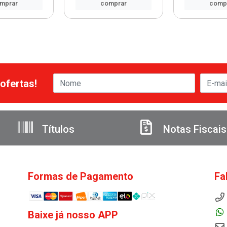
mprar
comprar
comp
ofertas!
Títulos
Notas Fiscais
Formas de Pagamento
Fa
Baixe já nosso APP