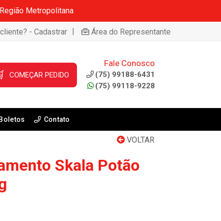
 Região Metropolitana
|
cliente? - Cadastrar
Área do Representante
Fale Conosco

(75) 99188-6431
COMEÇAR PEDIDO
(75) 99118-9228
Boletos
Contato
VOLTAR
amento Skala Potão
g