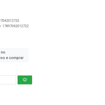
897042012725
er: 17897042012722
 ou
ços e comprar