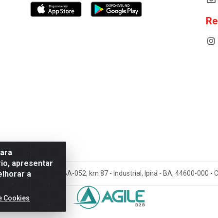
Re
para
io, apresentar
elhorar a
cos Antoneto LTDA - BA-052, km 87 - Industrial, Ipirá - BA, 44600-000 
e Cookies