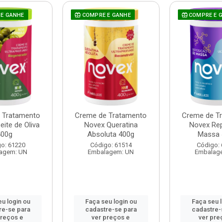
E GANHE
COMPRE E GANHE
COMPRE E 
 Tratamento
Creme de Tratamento
Creme de T
ite de Oliva
Novex Queratina
Novex Re
400g
Absoluta 400g
Massa 
o: 61220
Código: 61514
Código:
agem: UN
Embalagem: UN
Embalag
u login ou
Faça seu login ou
Faça seu 
re-se para
cadastre-se para
cadastre-
preços e
ver preços e
ver pre