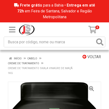
Frete grátis
para a Bahia •
Entrega em até
72h
em Feira de Santana, Salvador e Região
Metropolitana
0
VOLTAR
INÍCIO
CABELO
CREME DE TRATAMENTO
CREME DE TRATAMENTO SKALA VINAGRE DE MAÇÃ
1KG