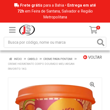
Frete grátis
para a Bahia •
Entrega em até
72h
em Feira de Santana, Salvador e Região
Metropolitana
0
VOLTAR
INÍCIO
CABELO
CREME PARA PENTEAR
CREME HIDRATANTE CORPO DOURADO MEU ARGAN
FAVORITO 1KG