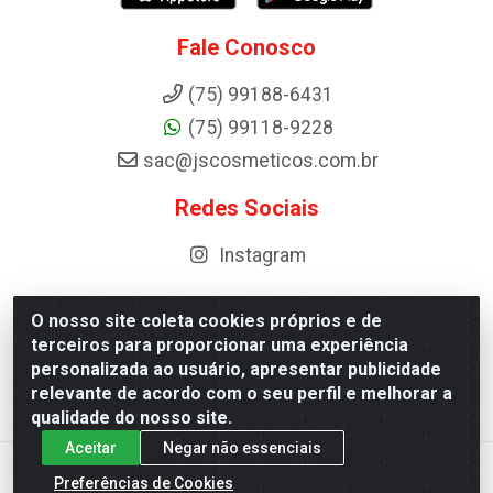
Fale Conosco
(75) 99188-6431
(75) 99118-9228
sac@jscosmeticos.com.br
Redes Sociais
Instagram
O nosso site coleta cookies próprios e de
terceiros para proporcionar uma experiência
Distribuidora de Cosméticos Antoneto LTDA - BA-052,
personalizada ao usuário, apresentar publicidade
km 87 - Industrial, Ipirá - BA, 44600-000 - CNPJ
relevante de acordo com o seu perfil e melhorar a
10.984.107/0001-75
qualidade do nosso site.
Aceitar
Negar não essenciais
Preferências de Cookies