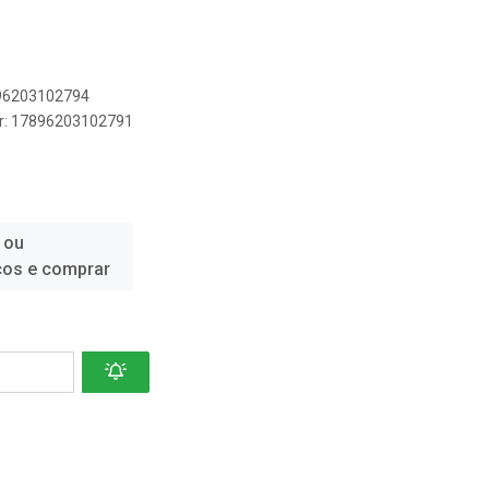
896203102794
er: 17896203102791
 ou
ços e comprar