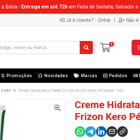
 a Bahia •
Entrega em até 72h
em Feira de Santana, Salvador e
|
Já é cliente? - Entrar
Não é 
0

Promoções
Novidades
Marcas
Pedidos
 E PÉS
CREME HIDRATANTE PARA OS PÉS FRIZON KERO PÉ CREME 110G
Creme Hidrata
Frizon Kero P