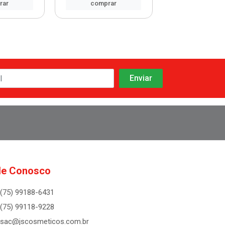
rar
comprar
comprar
le Conosco
(75) 99188-6431
(75) 99118-9228
sac@jscosmeticos.com.br