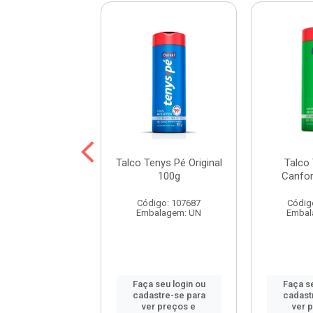
Tenys Pé Fresh
Talco Tenys Pé Original
Talco
100g Pague 80g
100g
Canfo
digo: 117771
Código: 107687
Códig
balagem: UN
Embalagem: UN
Embal
 seu login ou
Faça seu login ou
Faça se
astre-se para
cadastre-se para
cadast
er preços e
ver preços e
ver 