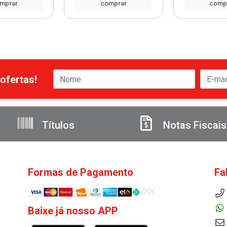
mprar
comprar
comp
ofertas!
Títulos
Notas Fiscais
Formas de Pagamento
Fa
Baixe já nosso APP