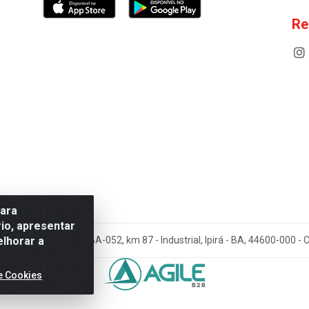
Re
para
io, apresentar
elhorar a
cos Antoneto LTDA - BA-052, km 87 - Industrial, Ipirá - BA, 44600-000 
e Cookies