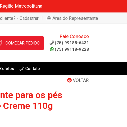
 Região Metropolitana
|
cliente? - Cadastrar
Área do Representante
Fale Conosco

(75) 99188-6431
COMEÇAR PEDIDO
(75) 99118-9228
Boletos
Contato
VOLTAR
nte para os pés
é Creme 110g