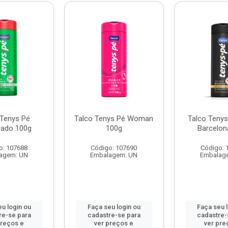
 Tenys Pé
Talco Tenys Pé Woman
Talco Tenys
rado 100g
100g
Barcelon
o: 107688
Código: 107690
Código: 
agem: UN
Embalagem: UN
Embalag
u login ou
Faça seu login ou
Faça seu 
re-se para
cadastre-se para
cadastre-
preços e
ver preços e
ver pre