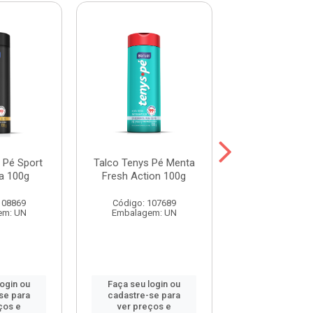
 Pé Sport
Talco Tenys Pé Menta
Talco Tenys P
a 100g
Fresh Action 100g
Leve 100g Pag
108869
Código: 107689
Código: 117
em: UN
Embalagem: UN
Embalagem:
login ou
Faça seu login ou
Faça seu log
se para
cadastre-se para
cadastre-se 
ços e
ver preços e
ver preços